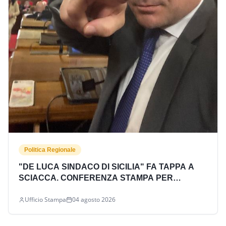
Politica Regionale
"DE LUCA SINDACO DI SICILIA" FA TAPPA A
SCIACCA. CONFERENZA STAMPA PER
L'INGRESSO DEI CONSIGLIERI COMUNALI
Ufficio Stampa
04 agosto 2026
RAIMONDO BRUCCULERI E MAURIZIO BLÒ IN
SUD CHIAMA NORD