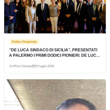
Politica Regionale
“DE LUCA SINDACO DI SICILIA”, PRESENTATI
A PALERMO I PRIMI DODICI PIONIERI. DE LUCA:
«NOI NON ASPETTIAMO LE CONVENIENZE
Ufficio Stampa
29 luglio 2026
PERSONALI, COSTRUIAMO IL PROGETTO ALLA
LUCE DEL SOLE»