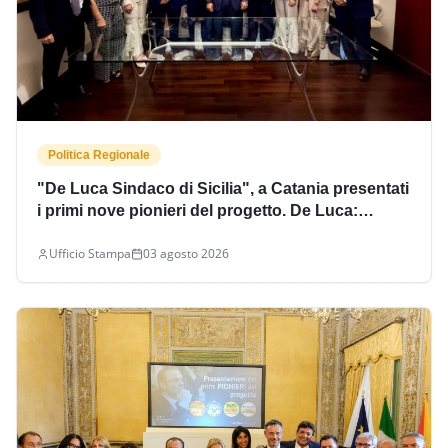
Politica Regionale
"De Luca Sindaco di Sicilia", a Catania presentati
i primi nove pionieri del progetto. De Luca:
"L'obiettivo è eleggere 4/5 deputati nella
Ufficio Stampa
03 agosto 2026
provincia etnea"