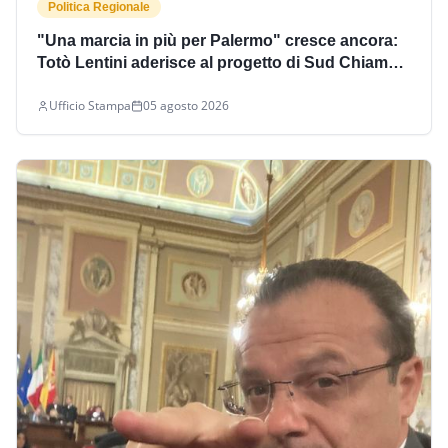
Politica Regionale
"Una marcia in più per Palermo" cresce ancora:
Totò Lentini aderisce al progetto di Sud Chiama
Nord. A sorpresa annunciata anche l'adesione di
Ufficio Stampa
05 agosto 2026
Marco Forzese